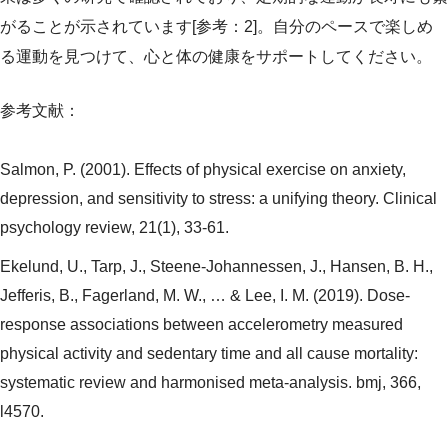
がることが示されています[参考：2]。自分のペースで楽しめ
る運動を見つけて、心と体の健康をサポートしてください。
参考文献：
Salmon, P. (2001). Effects of physical exercise on anxiety,
depression, and sensitivity to stress: a unifying theory. Clinical
psychology review, 21(1), 33-61.
Ekelund, U., Tarp, J., Steene-Johannessen, J., Hansen, B. H.,
Jefferis, B., Fagerland, M. W., … & Lee, I. M. (2019). Dose-
response associations between accelerometry measured
physical activity and sedentary time and all cause mortality:
systematic review and harmonised meta-analysis. bmj, 366,
l4570.