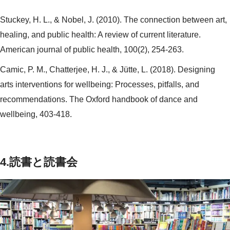
Stuckey, H. L., & Nobel, J. (2010). The connection between art,
healing, and public health: A review of current literature.
American journal of public health, 100(2), 254-263.
Camic, P. M., Chatterjee, H. J., & Jütte, L. (2018). Designing
arts interventions for wellbeing: Processes, pitfalls, and
recommendations. The Oxford handbook of dance and
wellbeing, 403-418.
4.読書と読書会