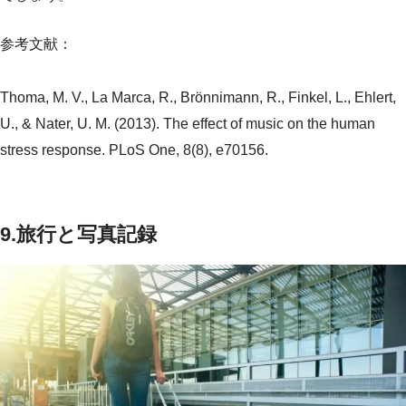
参考文献：
Thoma, M. V., La Marca, R., Brönnimann, R., Finkel, L., Ehlert,
U., & Nater, U. M. (2013). The effect of music on the human
stress response. PLoS One, 8(8), e70156.
9.旅行と写真記録